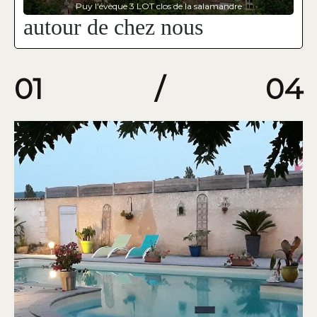
Puy l'évèque 3 LOT clos de la salamandre
autour de chez nous
01
/
04